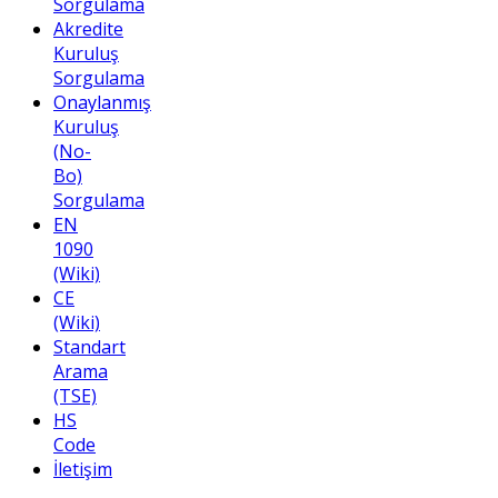
Sorgulama
Akredite
Kuruluş
Sorgulama
Onaylanmış
Kuruluş
(No-
Bo)
Sorgulama
EN
1090
(Wiki)
CE
(Wiki)
Standart
Arama
(TSE)
HS
Code
İletişim