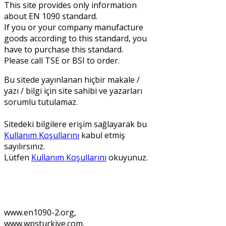
This site provides only information
about EN 1090 standard.
If you or your company manufacture
goods according to this standard, you
have to purchase this standard.
Please call TSE or BSI to order.
Bu sitede yayınlanan hiçbir makale /
yazı / bilgi için site sahibi ve yazarları
sorumlu tutulamaz.
Sitedeki bilgilere erişim sağlayarak bu
Kullanım Koşullarını
kabul etmiş
sayılırsınız.
Lütfen
Kullanım Koşullarını
okuyunuz.
Bu siteleri kiralayabilir ya da
satın alabilirsiniz.
www.en1090-2.org,
www.wpsturkiye.com,