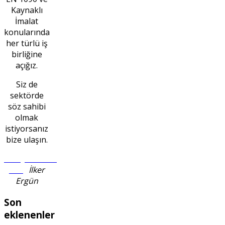
Kaynaklı
İmalat
konularında
her türlü iş
birliğine
açığız.
Siz de
sektörde
söz sahibi
olmak
istiyorsanız
bize ulaşın.
info@en1090-
2.org
İlker
Ergün
Son
eklenenler