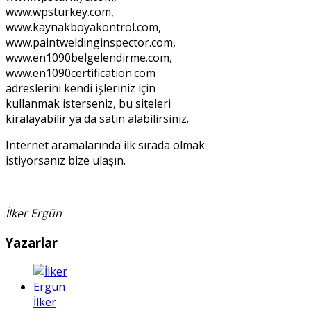
www.wpsturkey.com,
www.kaynakboyakontrol.com,
www.paintweldinginspector.com,
www.en1090belgelendirme.com,
www.en1090certification.com
adreslerini kendi işleriniz için
kullanmak isterseniz, bu siteleri
kiralayabilir ya da satın alabilirsiniz.
Internet aramalarında ilk sırada olmak
istiyorsanız bize ulaşın.
info@en1090-2.org
İlker Ergün
Yazarlar
İlker