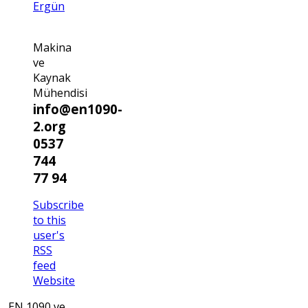
Ergün
Makina
ve
Kaynak
Mühendisi
info@en1090-
2.org
0537
744
77 94
Subscribe
to this
user's
RSS
feed
Website
EN 1090 ve