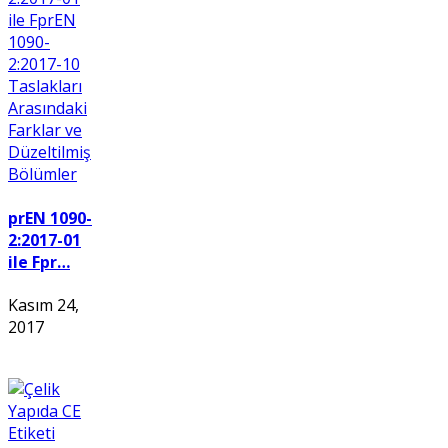
prEN 1090-
2:2017-01
ile Fpr…
Kasım 24,
2017