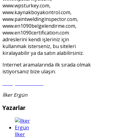
www.wpsturkey.com,
www.kaynakboyakontrol.com,
www.paintweldinginspector.com,
www.en1090belgelendirme.com,
www.en1090certification.com
adreslerini kendi işleriniz için
kullanmak isterseniz, bu siteleri
kiralayabilir ya da satın alabilirsiniz.
Internet aramalarında ilk sırada olmak
istiyorsanız bize ulaşın.
info@en1090-2.org
İlker Ergün
Yazarlar
İlker