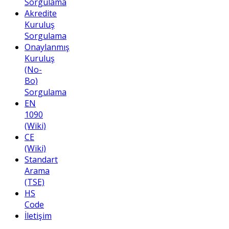
Sorgulama
Akredite
Kuruluş
Sorgulama
Onaylanmış
Kuruluş
(No-
Bo)
Sorgulama
EN
1090
(Wiki)
CE
(Wiki)
Standart
Arama
(TSE)
HS
Code
İletişim