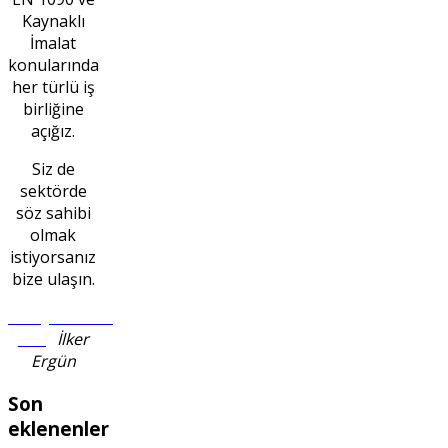
Kaynaklı
İmalat
konularında
her türlü iş
birliğine
açığız.
Siz de
sektörde
söz sahibi
olmak
istiyorsanız
bize ulaşın.
info@en1090-
2.org
İlker
Ergün
Son
eklenenler