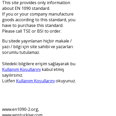
This site provides only information
about EN 1090 standard.
If you or your company manufacture
goods according to this standard, you
have to purchase this standard.
Please call TSE or BSI to order.
Bu sitede yayınlanan hiçbir makale /
yazı / bilgi için site sahibi ve yazarları
sorumlu tutulamaz.
Sitedeki bilgilere erişim sağlayarak bu
Kullanım Koşullarını
kabul etmiş
sayılırsınız.
Lütfen
Kullanım Koşullarını
okuyunuz.
Bu siteleri kiralayabilir ya da
satın alabilirsiniz.
www.en1090-2.org,
www.wpsturkiye.com,