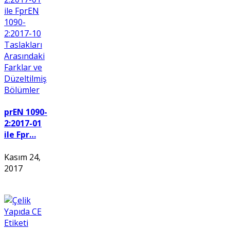
prEN 1090-
2:2017-01
ile Fpr…
Kasım 24,
2017