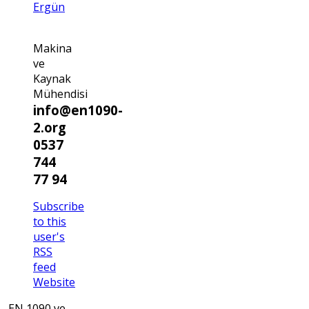
Ergün
Makina
ve
Kaynak
Mühendisi
info@en1090-
2.org
0537
744
77 94
Subscribe
to this
user's
RSS
feed
Website
EN 1090 ve